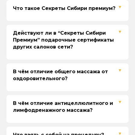
Что такое Секреты Сибири премиум?
Действуют ли в “Секреты Сибири
Премиум” подарочные сертификаты
других салонов сети?
В чём отличие общего массажа от
Если сертификат на определённую
оздоровительного?
программу, то с доплатой к актуальной
стоимости филиала Секреты Сибири
Премиум.
Если сертификат на сумму, то можно
В чём отличие антицеллюлитного и
просто выбрать услугу в пределах
лимфодренажного массажа?
суммы сертификата или с доплатой
Наши контакты
Что взять с собой на процедуру?