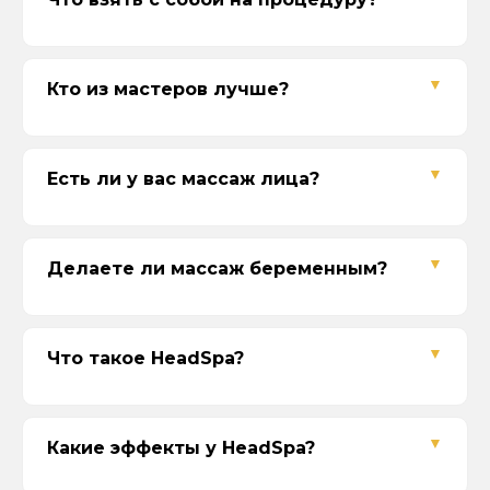
Адреса
г. Севастополь, ул. Одесская, 16
пр. Октябрьской Революции, 43
Кто из мастеров лучше?
ул. Вакуленчука, 33А/6
Время работы
10:00-21:00
Есть ли у вас массаж лица?
Без выходных
Телефон
+7 (978) 888-44-04
Делаете ли массаж беременным?
Соц-сети
Что такое HeadSpa?
СПА-МЕНЮ
Программы
Какие эффекты у HeadSpa?
Массаж
Абонементы
Магазин: