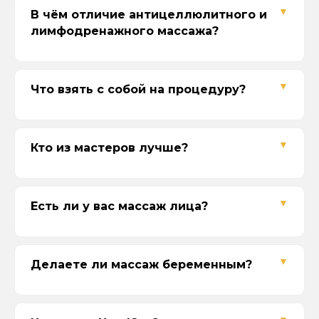
Если сертификат на сумму, то можно
В чём отличие антицеллюлитного и
просто выбрать услугу в пределах
лимфодренажного массажа?
суммы сертификата или с доплатой
Наши контакты
Адреса
Что взять с собой на процедуру?
г. Севастополь, ул. Одесская, 16
пр. Октябрьской Революции, 43
ул. Вакуленчука, 33А/6
Кто из мастеров лучше?
Время работы
10:00-21:00
Без выходных
Есть ли у вас массаж лица?
Телефон
+7 (978) 888-44-04
Соц-сети
Делаете ли массаж беременным?