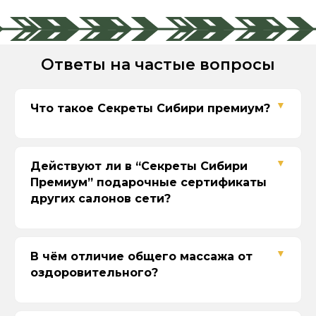
Ответы на частые вопросы
Что такое Секреты Сибири премиум?
Действуют ли в “Секреты Сибири
Премиум” подарочные сертификаты
других салонов сети?
В чём отличие общего массажа от
Если сертификат на определённую
оздоровительного?
программу, то с доплатой к актуальной
стоимости филиала Секреты Сибири
Премиум.