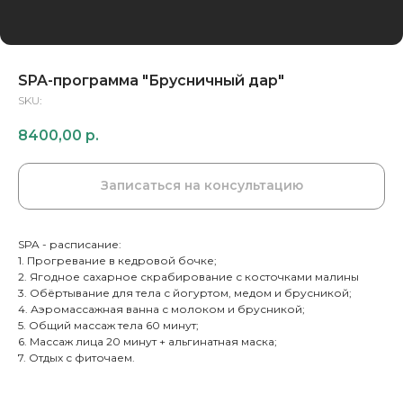
SPA-программа "Брусничный дар"
SKU:
8400,00
р.
Записаться на консультацию
SPA - расписание:
1. Прогревание в кедровой бочке;
2. Ягодное сахарное скрабирование с косточками малины
3. Обёртывание для тела с йогуртом, медом и брусникой;
4. Аэромассажная ванна с молоком и брусникой;
5. Общий массаж тела 60 минут;
6. Массаж лица 20 минут + альгинатная маска;
7. Отдых с фиточаем.