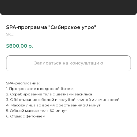
SPA-программа "Сибирское утро"
SKU:
5800,00
р.
Записаться на консультацию
SPA–расписание:
1. Прогревание в кедровой бочке;
2. Скрабирование тела с цветками василька
3. Обёртывание с белой и голубой глиной и ламинарией
4. Массаж лица во время обёртывания 20 минут
5. Общий массаж тела 60 минут
6. Отдых с фиточаем