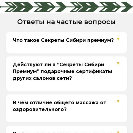
Ответы на частые вопросы
Что такое Секреты Сибири премиум?
Действуют ли в “Секреты Сибири
Премиум” подарочные сертификаты
других салонов сети?
В чём отличие общего массажа от
Если сертификат на определённую
оздоровительного?
программу, то с доплатой к актуальной
стоимости филиала Секреты Сибири
Премиум.
Если сертификат на сумму, то можно