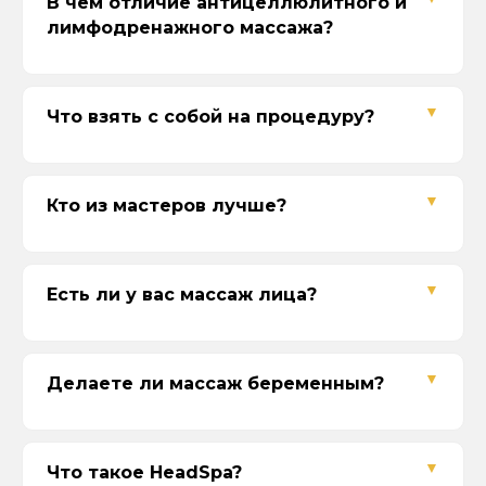
В чём отличие антицеллюлитного и
просто выбрать услугу в пределах
лимфодренажного массажа?
суммы сертификата или с доплатой
Наши контакты
Адреса
Что взять с собой на процедуру?
г. Севастополь, ул. Одесская, 16
пр. Октябрьской Революции, 43
ул. Вакуленчука, 33А/6
Кто из мастеров лучше?
Время работы
10:00-21:00
Без выходных
Есть ли у вас массаж лица?
Телефон
+7 (978) 888-44-04
Соц-сети
Делаете ли массаж беременным?
Что такое HeadSpa?
СПА-МЕНЮ