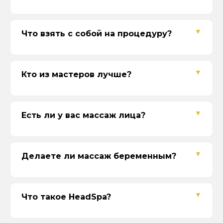
суммы сертификата или с доплатой
Наши контакты
Что взять с собой на процедуру?
Адреса
г. Севастополь, ул. Одесская, 16
пр. Октябрьской Революции, 43
ул. Вакуленчука, 33А/6
Кто из мастеров лучше?
Время работы
10:00-21:00
Без выходных
Есть ли у вас массаж лица?
Телефон
+7 (978) 888-44-04
Делаете ли массаж беременным?
Соц-сети
Что такое HeadSpa?
СПА-МЕНЮ