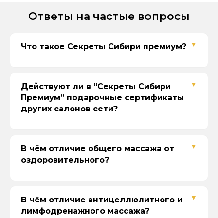
Ответы на частые вопросы
Что такое Секреты Сибири премиум?
Действуют ли в “Секреты Сибири
Премиум” подарочные сертификаты
других салонов сети?
В чём отличие общего массажа от
Если сертификат на определённую
оздоровительного?
программу, то с доплатой к актуальной
стоимости филиала Секреты Сибири
Премиум.
Если сертификат на сумму, то можно
В чём отличие антицеллюлитного и
просто выбрать услугу в пределах
лимфодренажного массажа?