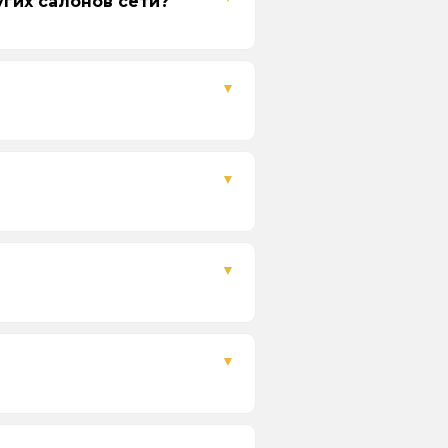
гих салонов сети?
альной стоимости филиала
лах суммы сертификата или