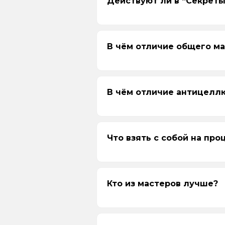
Действуют ли в “Секрет
Если сертификат
Секреты Сибир
В чём отличие общего м
Если сертификат
с доплатой
В чём отличие антицелл
Что взять с собой на про
Кто из мастеров лучше?