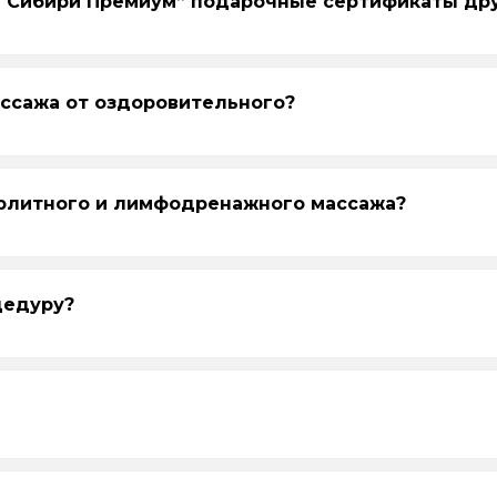
ы Сибири Премиум” подарочные сертификаты дру
 на определённую программу, то с доплатой к акту
и Премиум.
ассажа от оздоровительного?
 на сумму, то можно просто выбрать услугу в преде
юлитного и лимфодренажного массажа?
цедуру?