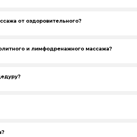
 на определённую программу, то с доплатой к акту
и Премиум.
ассажа от оздоровительного?
 на сумму, то можно просто выбрать услугу в преде
юлитного и лимфодренажного массажа?
цедуру?
а?