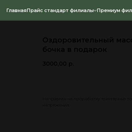
Главная
Прайс стандарт филиалы
Премиум фил
Оздоровительный масс
бочка в подарок
3000,00
р.
Записаться
Направлен на проработку триггерных то
напряжения