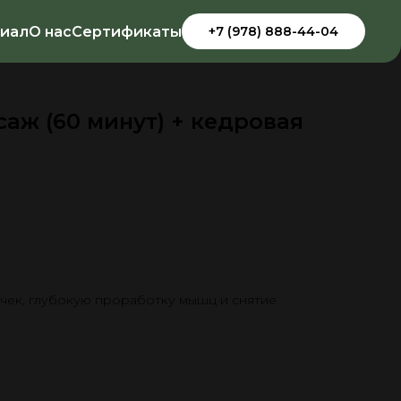
иал
О нас
Сертификаты
+7 (978) 888-44-04
аж (60 минут) + кедровая
чек, глубокую проработку мышц и снятие